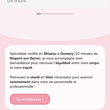
Lire la suite
permis de mieux comprendre 
sion mais accepter
d'avoir un vrai apaisement par l
te et être
UN GRAND MERCI !
oton.
ngtemps, j'ai lâché
sommes le vendredi
j'ai toujours cette
Spécialiste certifié en
Shiatsu
à
Gumery
(10 minutes de
Nogent-sur-Seine
), je vous accompagne avec
bienveillance pour retrouver l’
équilibre
entre votre
corps
et votre
esprit
.
Retrouvez la
clarté
et l’
élan
nécessaire pour avancer
sereinement
dans votre vie personnelle et
professionnelle !
Ça m’intéresse !