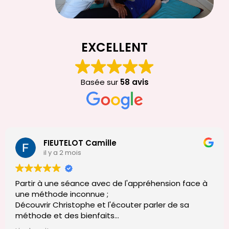
EXCELLENT
Basée sur
58 avis
Pierre LEJUS
il y a 2 mois
'appréhension face à
Je recommande à 100 % Christ
Il est vraiment très à l'écoute
er parler de sa
toutes les dimensions de notr
c'est vraiment appréciable. N
blèmes et
eu des échanges très intéress